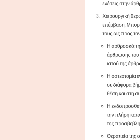
ενέσεις στην άρ
Χειρουργική θερ
επέμβαση. Μπορο
τους ως προς το
Η αρθροσκόπησ
άρθρωσης του γ
ιστού της άρθ
Η οστεοτομία ε
σε διάφορα βήμ
θέση και στη συ
Η ενδοπροσθετι
την πλήρη κατα
της προσβεβλ
Θεραπεία της ο