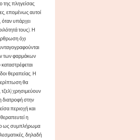
ο της πληγείσας
ες, επομένως αυτοί
, όταν υπάρχει
λότητά τους). Η
 άρθρωση όχι
συνταγογραφούνται
ών των φαρμάκων
υ καταστρέφεται
δοι θεραπείας. Η
 περίπτωση θα
, τζελ) χρησιμεύουν
η διατροφή στην
είσα περιοχή και
 θεραπευτεί η
όνο ως συμπλήρωμα
ελεσματικές, δηλαδή