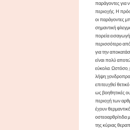
παράγοντες για ν
περιοχής. Η πρό
οι παράγοντες μπ
σημαντική φλεγμ
πορεία εισαγωγής
περισσότερο από
για την αποκατά
είναι πολύ αποτε
εύκολα. Ωστόσο, 
λήψη χονδροπροστ
επιτευχθεί θετικ
ως βοηθητικές ου
περιοχή των αρθ
έχουν θερμαντικό
οστεοαρθρίτιδα 
της κύριας θεραπ