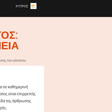
ΚΎΠΡΟΣ
ΟΣ:
ΕΊΑ
σης του γόνατος
ία σε καθημερινή
ατος είναι επιρρεπής
τιδα της άρθρωσης
ητές.