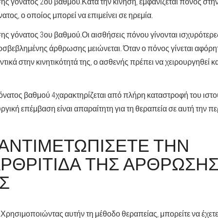
ς γόνατος 2ου βαθμού.
Κατά την κίνηση, εμφανίζεται πόνος στη
τος, ο οποίος μπορεί να επιμείνει σε ηρεμία.
ς γόνατος 3ου βαθμού.
Οι αισθήσεις πόνου γίνονται ισχυρότερες
ροσβεβλημένης άρθρωσης μειώνεται. Όταν ο πόνος γίνεται αφόρ
ντικά στην κινητικότητά της, ο ασθενής πρέπει να χειρουργηθεί κ
όνατος βαθμού 4
χαρακτηρίζεται από πλήρη καταστροφή του ιστο
ργική επέμβαση είναι απαραίτητη για τη θεραπεία σε αυτή την π
 ΑΝΤΙΜΕΤΩΠΊΣΕΤΕ ΤΗΝ
ΡΘΡΊΤΙΔΑ ΤΗΣ ΆΡΘΡΩΣΗΣ
Σ
.
Χρησιμοποιώντας αυτήν τη μέθοδο θεραπείας, μπορείτε να έχετε