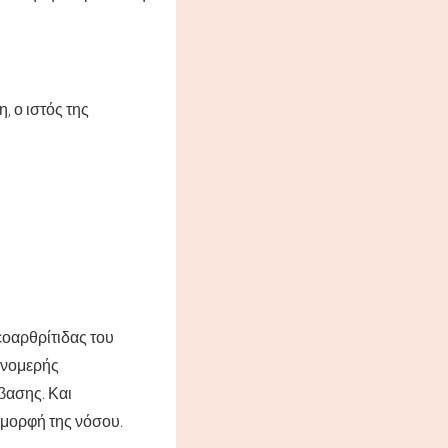
, ο ιστός της
εοαρθρίτιδας του
μονομερής
βασης. Και
 μορφή της νόσου.