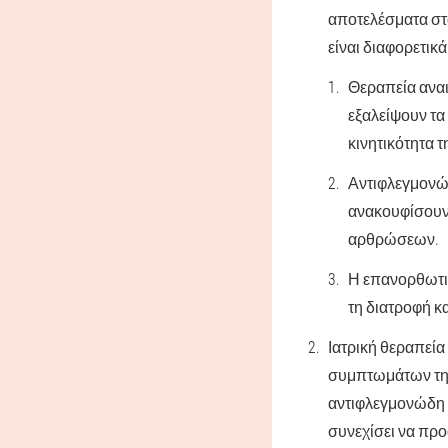
αποτελέσματα στ
είναι διαφορετικά
Θεραπεία αναι
εξαλείψουν τα
κινητικότητα 
Αντιφλεγμονώδ
ανακουφίσουν 
αρθρώσεων.
Η επανορθωτικ
τη διατροφή κ
Ιατρική θεραπεία
συμπτωμάτων της
αντιφλεγμονώδη 
συνεχίσει να πρ