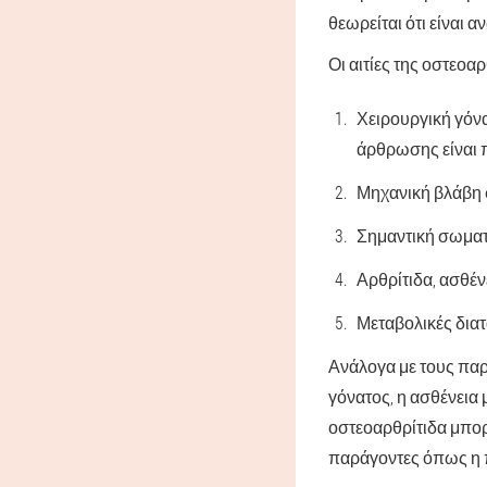
θεωρείται ότι είναι
Οι αιτίες της οστεο
Χειρουργική γόνα
άρθρωσης είναι 
Μηχανική βλάβη 
Σημαντική σωματι
Αρθρίτιδα, ασθέν
Μεταβολικές δια
Ανάλογα με τους παρ
γόνατος, η ασθένεια 
οστεοαρθρίτιδα μπορ
παράγοντες όπως η π