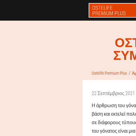
OSTELIFE
PREMIUM PLUS
ΟΣ
ΣΥ
Ostelife Premium Plus
Ά
22 Σεπτέμβριος 2021
Η άρθρωση του γόνατ
βάση και εκτελεί πο
σε διάφορους τύπους
του γόνατος είναι μι