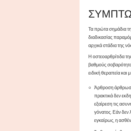
ΣΥΜΠΤ
Τα πρώτα σημάδια τη
διαδικασίας παραμόρ
αρχικά στάδια της νό
Η οστεοαρθρίτιδα τη
βαθμούς σοβαρότητας
ειδική θεραπεία και
Άρθροση άρθρωση
πρακτικά δεν εκδη
εξαίρεση τις ασυν
γόνατος. Εάν δεν
εγκαίρως, η ασθέν