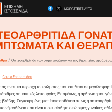
ΕΠΊΣΗΜΗ
ΜΟΙΡΑΣΤΕΊΤΕ ΑΥΤΌ
ΙΣΤΟΣΕΛΊΔΑ
ΤΕΟΑΡΘΡΊΤΙΔΑ ΓΌΝΑΤ
ΜΠΤΏΜΑΤΑ ΚΑΙ ΘΕΡΑΠ
ρθρα
Οστεοαρθρίτιδα των συμπτωμάτων και της θεραπείας της άρθρω
Carola Economidou
ος είναι μια περιοχή του σώματος που εκτίθεται σε μεγάλα φορτ
λυάριθμες σημαντικές λειτουργίες. Επομένως, η άρθρωση του γόν
 βλάβης. Συγκεκριμένα, μια τέτοια ασθένεια όπως η οστεοαρθρί
α κοινή ασθένεια που είναι πιο ευαίσθητη σε ώριμες γυναίκες, αθλ