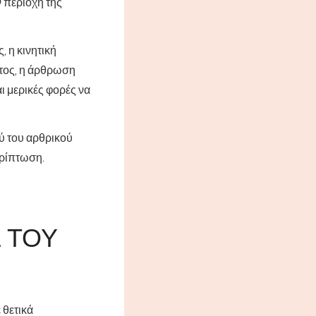
ν περιοχή της
, η κινητική
ητος, η άρθρωση
αι μερικές φορές να
ύ του αρθρικού
ερίπτωση.
 ΤΟΥ
 θετικά