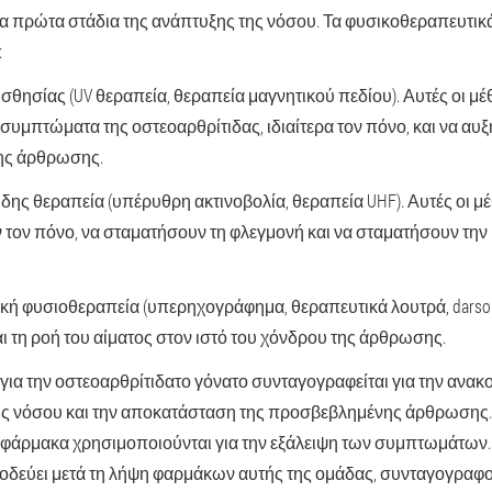
α πρώτα στάδια της ανάπτυξης της νόσου. Τα φυσικοθεραπευτικά
:
σθησίας (UV θεραπεία, θεραπεία μαγνητικού πεδίου). Αυτές οι μ
 συμπτώματα της οστεοαρθρίτιδας, ιδιαίτερα τον πόνο, και να αυ
της άρθρωσης.
ης θεραπεία (υπέρυθρη ακτινοβολία, θεραπεία UHF). Αυτές οι μ
τον πόνο, να σταματήσουν τη φλεγμονή και να σταματήσουν την
ή φυσιοθεραπεία (υπερηχογράφημα, θεραπευτικά λουτρά, darsonva
αι τη ροή του αίματος στον ιστό του χόνδρου της άρθρωσης.
 για την οστεοαρθρίτιδα
το γόνατο συνταγογραφείται για την ανακ
 νόσου και την αποκατάσταση της προσβεβλημένης άρθρωσης.
φάρμακα χρησιμοποιούνται για την εξάλειψη των συμπτωμάτων.
οοδεύει μετά τη λήψη φαρμάκων αυτής της ομάδας, συνταγογραφο