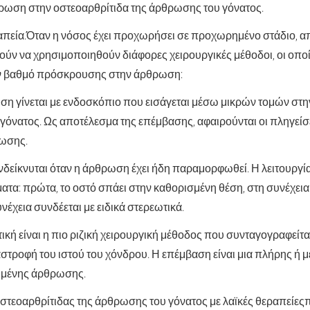
θρωση στην οστεοαρθρίτιδα της άρθρωσης του γόνατος.
απεία.
Όταν η νόσος έχει προχωρήσει σε προχωρημένο στάδιο, απα
ύν να χρησιμοποιηθούν διάφορες χειρουργικές μέθοδοι, οι οποί
ν βαθμό πρόσκρουσης στην άρθρωση:
η γίνεται με ενδοσκόπιο που εισάγεται μέσω μικρών τομών στη
όνατος. Ως αποτέλεσμα της επέμβασης, αφαιρούνται οι πληγείσ
ρωσης.
νδείκνυται όταν η άρθρωση έχει ήδη παραμορφωθεί. Η λειτουργί
ατα: πρώτα, το οστό σπάει στην καθορισμένη θέση, στη συνέχει
νέχεια συνδέεται με ειδικά στερεωτικά.
κή είναι η πιο ριζική χειρουργική μέθοδος που συνταγογραφείται
στροφή του ιστού του χόνδρου. Η επέμβαση είναι μια πλήρης ή 
ημένης άρθρωσης.
στεοαρθρίτιδας της άρθρωσης του γόνατος με λαϊκές θεραπείες