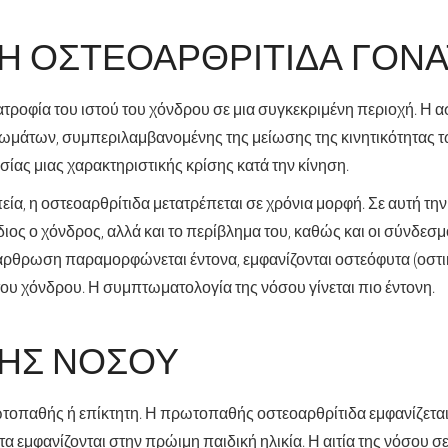
Ι Η ΟΣΤΕΟΑΡΘΡΊΤΙΔΑ ΓΌΝΑ
 ατροφία του ιστού του χόνδρου σε μια συγκεκριμένη περιοχή. Η 
τωμάτων, συμπεριλαμβανομένης της μείωσης της κινητικότητας 
ίας μιας χαρακτηριστικής κρίσης κατά την κίνηση.
ία, η οστεοαρθρίτιδα μετατρέπεται σε χρόνια μορφή. Σε αυτή τη
διος ο χόνδρος, αλλά και το περίβλημα του, καθώς και οι σύνδεσμο
 άρθρωση παραμορφώνεται έντονα, εμφανίζονται οστεόφυτα (οστι
του χόνδρου. Η συμπτωματολογία της νόσου γίνεται πιο έντονη.
ΤΗΣ ΝΌΣΟΥ
ωτοπαθής ή επίκτητη. Η πρωτοπαθής οστεοαρθρίτιδα εμφανίζεται 
 εμφανίζονται στην πρώιμη παιδική ηλικία. Η αιτία της νόσου σ