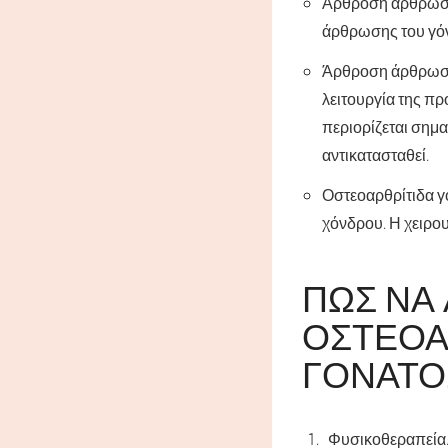
Άρθροση άρθρωση
άρθρωσης του γόνα
Άρθροση άρθρωση
λειτουργία της π
περιορίζεται σημα
αντικατασταθεί.
Οστεοαρθρίτιδα γ
χόνδρου. Η χειρου
ΠΏΣ ΝΑ
ΟΣΤΕΟΑ
ΓΌΝΑΤΟ
Φυσικοθεραπεία