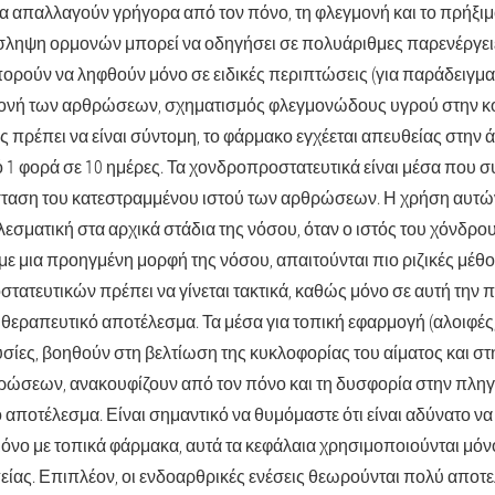
α απαλλαγούν γρήγορα από τον πόνο, τη φλεγμονή και το πρήξιμ
σληψη ορμονών μπορεί να οδηγήσει σε πολυάριθμες παρενέργει
ορούν να ληφθούν μόνο σε ειδικές περιπτώσεις (για παράδειγμα
ονή των αρθρώσεων, σχηματισμός φλεγμονώδους υγρού στην κοι
 πρέπει να είναι σύντομη, το φάρμακο εγχέεται απευθείας στην
 1 φορά σε 10 ημέρες. Τα χονδροπροστατευτικά είναι μέσα που 
σταση του κατεστραμμένου ιστού των αρθρώσεων. Η χρήση αυτ
λεσματική στα αρχικά στάδια της νόσου, όταν ο ιστός του χόνδρο
με μια προηγμένη μορφή της νόσου, απαιτούνται πιο ριζικές μέθο
ατευτικών πρέπει να γίνεται τακτικά, καθώς μόνο σε αυτή την
ό θεραπευτικό αποτέλεσμα. Τα μέσα για τοπική εφαρμογή (αλοιφές
σίες, βοηθούν στη βελτίωση της κυκλοφορίας του αίματος και στ
ρώσεων, ανακουφίζουν από τον πόνο και τη δυσφορία στην πληγ
 αποτέλεσμα. Είναι σημαντικό να θυμόμαστε ότι είναι αδύνατο να
μόνο με τοπικά φάρμακα, αυτά τα κεφάλαια χρησιμοποιούνται μ
είας. Επιπλέον, οι ενδοαρθρικές ενέσεις θεωρούνται πολύ αποτ