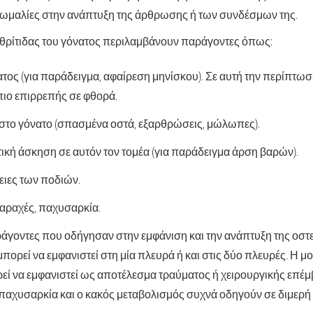
 ανωμαλίες στην ανάπτυξη της άρθρωσης ή των συνδέσμων της.
αρθρίτιδας του γόνατος περιλαμβάνουν παράγοντες όπως:
τος (για παράδειγμα, αφαίρεση μηνίσκου). Σε αυτή την περίπτωση
πιο επιρρεπής σε φθορά.
στο γόνατο (σπασμένα οστά, εξαρθρώσεις, μώλωπες).
κή άσκηση σε αυτόν τον τομέα (για παράδειγμα άρση βαρών).
ειες των ποδιών.
ταραχές, παχυσαρκία.
άγοντες που οδήγησαν στην εμφάνιση και την ανάπτυξη της οστ
μπορεί να εμφανιστεί στη μία πλευρά ή και στις δύο πλευρές. Η 
εί να εμφανιστεί ως αποτέλεσμα τραύματος ή χειρουργικής επέμ
αχυσαρκία και ο κακός μεταβολισμός συχνά οδηγούν σε διμερή