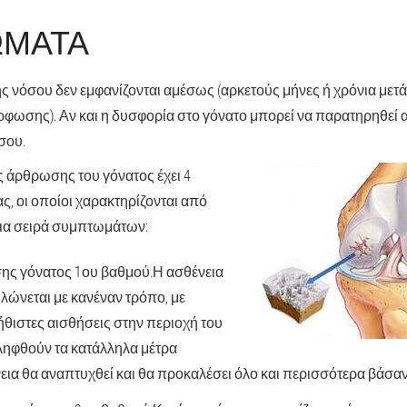
ΏΜΑΤΑ
ς νόσου δεν εμφανίζονται αμέσως (αρκετούς μήνες ή χρόνια μετά
φωσης). Αν και η δυσφορία στο γόνατο μπορεί να παρατηρηθεί 
σου.
ς άρθρωσης του γόνατος έχει 4
, οι οποίοι χαρακτηρίζονται από
 μια σειρά συμπτωμάτων:
ς γόνατος 1ου βαθμού.
Η ασθένεια
λώνεται με κανέναν τρόπο, με
ήθιστες αισθήσεις στην περιοχή του
 ληφθούν τα κατάλληλα μέτρα
εια θα αναπτυχθεί και θα προκαλέσει όλο και περισσότερα βάσα