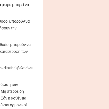
 μέτρα μπορεί να
έθοδοι μπορούν να
ξήσουν την
έθοδοι μπορούν να
 καταστροφή των
lization) βελτιώνει
ούφιση των
 Μη στεροειδή
 Εάν η ασθένεια
ύνται ορμονικοί